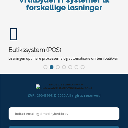
Vi tilbyder IT systemer til
forskellige løsninger
Butikssystem (POS)
Su
Løsningen optimere processerne og automatisere driften i butikken
Løsn
kun
CVR: 29041993 © 2020 All rights reserved